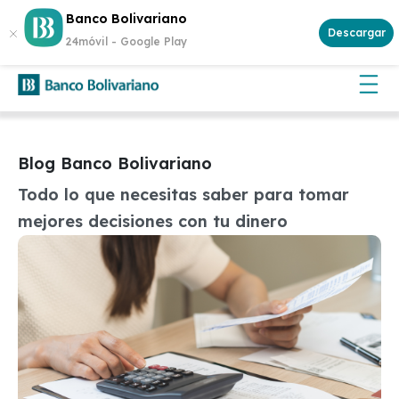
Abre tu cuenta
Aplican
Banco Bolivariano
¡Gana $500 cada semana!
y participa.
Descargar
términos y condiciones
24móvil -
Google Play
Blog Banco Bolivariano
Todo lo que necesitas saber para tomar
mejores decisiones con tu dinero