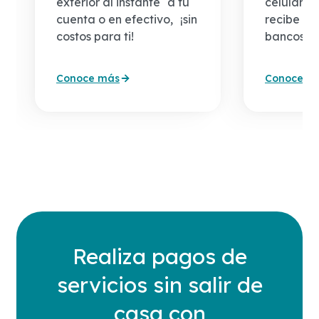
exterior al instante a tu
celular, t
cuenta o en efectivo, ¡sin
recibe ha
costos para ti!
bancos af
Conoce más
Conoce m
Realiza pagos de
servicios sin salir de
casa con