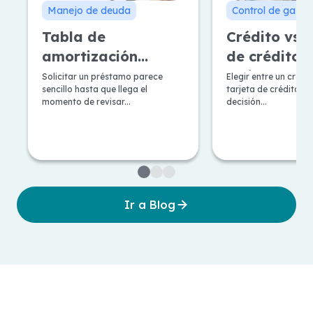
Manejo de deuda
Control de gasto
Tabla de
Crédito vs T
amortización
de crédito: 
Francesa y
mejor según
Solicitar un préstamo parece
Elegir entre un crédi
sencillo hasta que llega el
tarjeta de crédito, e
Alemana: Pros y
necesidad?
momento de revisar...
decisión...
contras
Ir a Blog