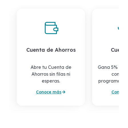
Cuenta de Ahorros
Cuent
Abre tu Cuenta de
Gana 5% de i
Ahorros sin filas ni
con tu 
esperas.
programado 
Conoce más
Conoce