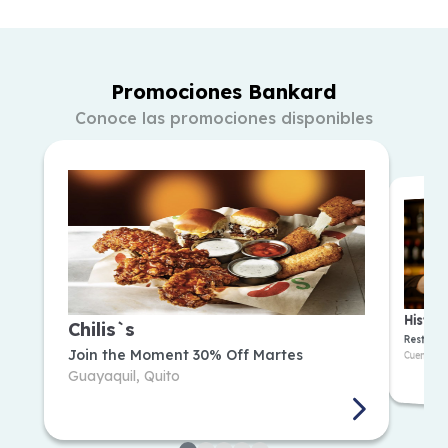
Promociones Bankard
Conoce las promociones disponibles
30% Off los Martes
Recib
Promoción válida todos los martes de
agosto y septiembre de 2026.
P
Históri
No aplica bebidas alcohólicas. Aplica
Chilis`s
Todos l
Restaur
Ver más
re...
Join the Moment 30% Off Martes
Cuenca
Guayaquil, Quito