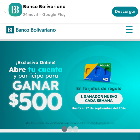
Abre tu cuenta
Aplican
Banco Bolivariano
¡Gana $500 cada semana!
y participa.
Descargar
términos y condiciones
24móvil -
Google Play