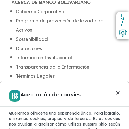
ACERCA DE BANCO BOLIVARIANO
Gobierno Corporativo
CHAT
Programa de prevención de lavado de
Activos
Sostenibilidad
Donaciones
Información Institucional
Transparencia de la Información
Términos Legales
INFORMACIÓN PARA CLIENTES
×
Aceptación de cookies
Noticias y Novedades
Aula BB
Blog de Seguridad
Queremos ofrecerte una experiencia única. Para lograrlo,
utilizamos cookies, propias y de terceros. Estas cookies
Protección de Datos
nos ayudan a analizar cómo utilizas nuestro sitio según