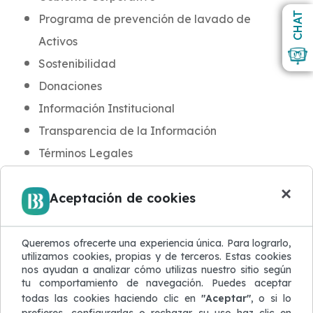
CHAT
Programa de prevención de lavado de
Activos
Sostenibilidad
Donaciones
Información Institucional
Transparencia de la Información
Términos Legales
INFORMACIÓN PARA CLIENTES
×
Aceptación de cookies
Noticias y Novedades
Aula BB
Blog de Seguridad
Queremos ofrecerte una experiencia única. Para lograrlo,
utilizamos cookies, propias y de terceros. Estas cookies
Protección de Datos
nos ayudan a analizar cómo utilizas nuestro sitio según
tu comportamiento de navegación. Puedes aceptar
Atención al Cliente
todas las cookies haciendo clic en
"Aceptar"
, o si lo
Quejas y Reclamaciones