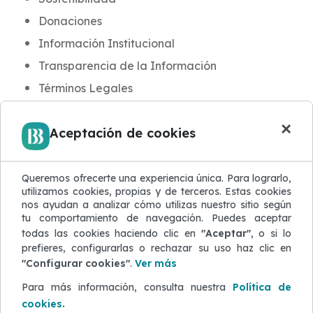
Donaciones
Información Institucional
Transparencia de la Información
Términos Legales
INFORMACIÓN PARA CLIENTES
×
Aceptación de cookies
Noticias y Novedades
Aula BB
Blog de Seguridad
Queremos ofrecerte una experiencia única. Para lograrlo,
utilizamos cookies, propias y de terceros. Estas cookies
Protección de Datos
nos ayudan a analizar cómo utilizas nuestro sitio según
tu comportamiento de navegación. Puedes aceptar
Atención al Cliente
todas las cookies haciendo clic en
"Aceptar"
, o si lo
Quejas y Reclamaciones
prefieres, configurarlas o rechazar su uso haz clic en
"Configurar cookies"
.
Ver más
Defensor del Cliente
Para más información, consulta nuestra
Política de
ACERCA DEL SITIO WEB
cookies.
Mapa del sitio