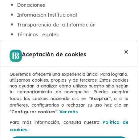
Donaciones
Información Institucional
Transparencia de la Información
Términos Legales
INFORMACIÓN PARA CLIENTES
×
Aceptación de cookies
Noticias y Novedades
Aula BB
Blog de Seguridad
Queremos ofrecerte una experiencia única. Para lograrlo,
utilizamos cookies, propias y de terceros. Estas cookies
Protección de Datos
nos ayudan a analizar cómo utilizas nuestro sitio según
tu comportamiento de navegación. Puedes aceptar
Atención al Cliente
todas las cookies haciendo clic en
"Aceptar"
, o si lo
Quejas y Reclamaciones
prefieres, configurarlas o rechazar su uso haz clic en
"Configurar cookies"
.
Ver más
Defensor del Cliente
Para más información, consulta nuestra
Política de
ACERCA DEL SITIO WEB
cookies.
Mapa del sitio