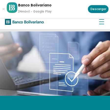
¿Buscas invertir con seguridad? Genera rentabilidad con un
Banco Bolivariano
Certificado de Depósito
Descargar
24móvil -
Google Play