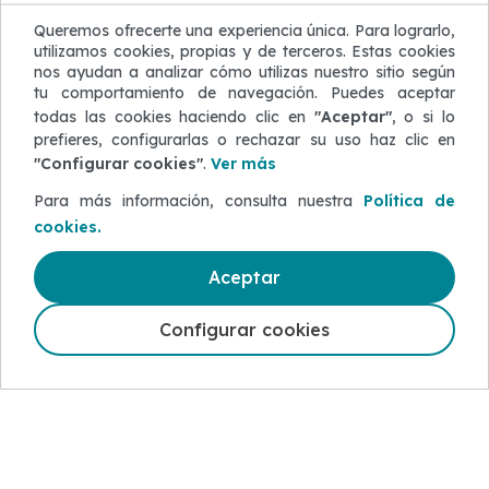
Si no eres cliente haz clic aquí
Queremos ofrecerte una experiencia única. Para lograrlo,
utilizamos cookies, propias y de terceros. Estas cookies
nos ayudan a analizar cómo utilizas nuestro sitio según
tu comportamiento de navegación. Puedes aceptar
todas las cookies haciendo clic en
"Aceptar"
, o si lo
prefieres, configurarlas o rechazar su uso haz clic en
"Configurar cookies"
.
Ver más
Tus consultas
Para más información, consulta nuestra
Política de
en un solo lugar
cookies.
Si quieres solicitar información sobre
nuestros productos y servicios, visita la
Aceptar
página de Servicio al Cliente donde
puedes ingresar
consultas, solicitudes
de productos, quejas, reclamos
y
Configurar cookies
mucho más
.
Ir ahora