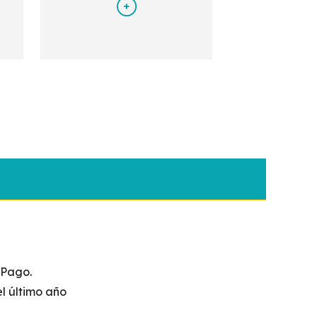
Boliv
ariano
y BANRED.
 Pago.
l último año