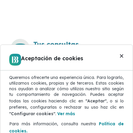
Tus consultas
en un solo lugar
×
Aceptación de cookies
Si quieres solicitar información sobre
nuestros productos y servicios, visita la
página de Servicio al Cliente donde
Queremos ofrecerte una experiencia única. Para lograrlo,
puedes ingresar
consultas, solicitudes
de productos, quejas, reclamos
y
utilizamos cookies, propias y de terceros. Estas cookies
mucho más
.
nos ayudan a analizar cómo utilizas nuestro sitio según
tu comportamiento de navegación. Puedes aceptar
Ir ahora
todas las cookies haciendo clic en
"Aceptar"
, o si lo
prefieres, configurarlas o rechazar su uso haz clic en
"Configurar cookies"
.
Ver más
Para más información, consulta nuestra
Política de
cookies.