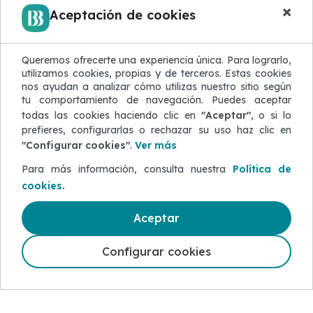
×
Aceptación de cookies
¿Dónde puedo consultar más información?
Queremos ofrecerte una experiencia única. Para lograrlo,
utilizamos cookies, propias y de terceros. Estas cookies
nos ayudan a analizar cómo utilizas nuestro sitio según
¿Cómo se realiza el cobro del seguro o
tu comportamiento de navegación. Puedes aceptar
asistencia?
todas las cookies haciendo clic en
"Aceptar"
, o si lo
prefieres, configurarlas o rechazar su uso haz clic en
"Configurar cookies"
.
Ver más
¿Los seguros tienen período de carencia?
Para más información, consulta nuestra
Política de
cookies.
Aceptar
Configurar cookies