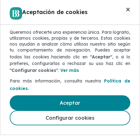
×
Aceptación de cookies
Queremos ofrecerte una experiencia única. Para lograrlo,
5-50 50 50
utilizamos cookies, propias y de terceros. Estas cookies
nos ayudan a analizar cómo utilizas nuestro sitio según
Guayaquil: (04) 230-5000
tu comportamiento de navegación. Puedes aceptar
Quito: (02) 393-5000
todas las cookies haciendo clic en
"Aceptar"
, o si lo
prefieres, configurarlas o rechazar su uso haz clic en
Cuenca: (07) 288-8000
"Configurar cookies"
.
Ver más
Desde el exterior: (+593) 4 5-50 50 50
Para más información, consulta nuestra
Política de
ACERCA DE BANCO BOLIVARIANO
cookies.
Gobierno Corporativo
Aceptar
Programa de prevención de lavado de
Activos
Configurar cookies
Sostenibilidad
Donaciones