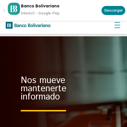
¿Buscas invertir con seguridad? Genera rentabilidad con un
Banco Bolivariano
Certificado de Depósito
Descargar
24móvil -
Google Play
Nos mueve
mantenerte
informado